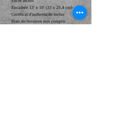
Encre alcool
Encadrée 13' x 10' (33 x 25.4 cm)
Certificat d'authenticité inclus
Frais de livraison non compris
M091-1021
© Copyright
© 2026 by EK. Proudly created with
Wix.com
Boutique Manon Pouliot artiste peintre