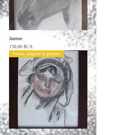
Janisse
Prix
150,00 $CA
Fusain, sanguine et graphite