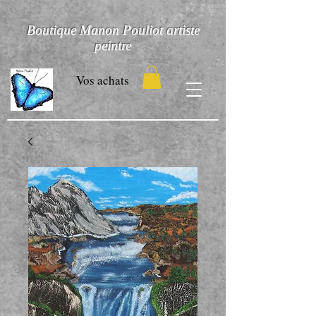
Boutique Manon Pouliot artiste
peintre
Vos achats