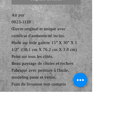
Air pur
0023-1119
Œuvre original et unique avec
certificat d'authenticité inclus.
Huile sur toile galerie 15" X 30" X 1
1/2" (38.1 cm X 76.2 cm X 3.8 cm)
Peint sur tous les côtés.
Beau paysage de chutes et rochers
Fabriqué avec peinture à l'huile,
modeling paste et vernis.
Frais de livraison non compris
Frais de transport en sus
Retour aux frais de l'acheteur