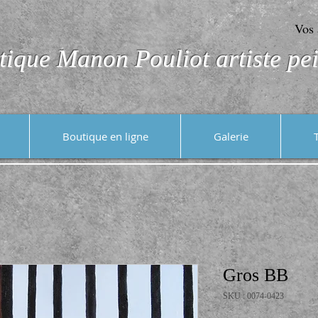
Vos 
tique Manon Pouliot artiste pei
Boutique en ligne
Galerie
Gros BB
SKU : 0074-0423