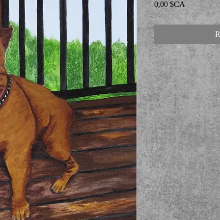
Prix
0,00 $CA
R