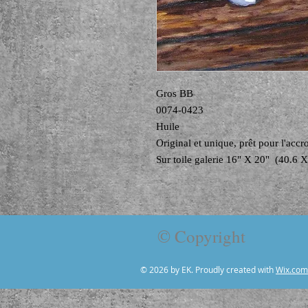
Gros BB
0074-0423
Huile
Original et unique, prêt pour l'acc
Sur toile galerie 16" X 20" (40.6
© Copyright
© 2026 by EK. Proudly created with
Wix.com