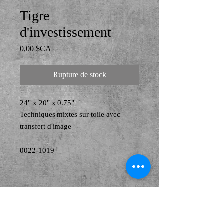
Tigre
d'investissement
Prix
0,00 $CA
Rupture de stock
24" x 20" x 0.75"
Techniques mixtes sur toile avec
transfert d'image
0022-1019
© Copyright