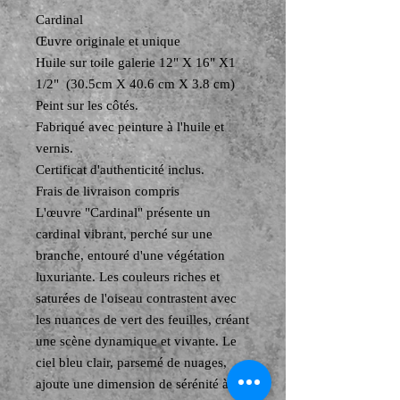
Cardinal
Œuvre originale et unique
Huile sur toile galerie 12" X 16" X1
1/2" (30.5cm X 40.6 cm X 3.8 cm)
Peint sur les côtés.
Fabriqué avec peinture à l'huile et
vernis.
Certificat d'authenticité inclus.
Frais de livraison compris
L'œuvre "Cardinal" présente un
cardinal vibrant, perché sur une
branche, entouré d'une végétation
luxuriante. Les couleurs riches et
saturées de l'oiseau contrastent avec
les nuances de vert des feuilles, créant
une scène dynamique et vivante. Le
ciel bleu clair, parsemé de nuages,
ajoute une dimension de sérénité à