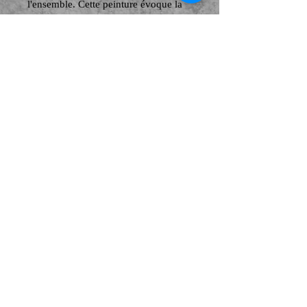
l'ensemble. Cette peinture évoque la
beauté de la nature et l'harmonie entre
l'oiseau et son environnement.
Frais de transport en sus
Retour aux frais de l'acheteur
© Copyright
© 2026 by EK. Proudly created with
Wix.com