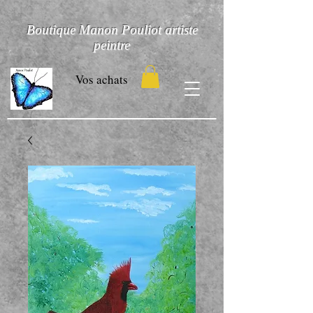
Boutique Manon Pouliot artiste
peintre
Vos achats