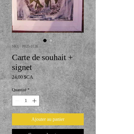
SKU : P025-0126
Carte de souhait +
signet
Prix
24,00 $CA
Quantité
*
Ajouter au panier