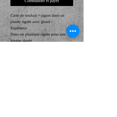
Commander et payer
Carte de souhait + signet dans un
plastic rigide avec gland :
Espérance
Dans un plastique rigide pour une
longue durée
Idéel pour un petit cadeaux à offrir
© Copyright
© 2026 by EK. Proudly created with
Wix.com