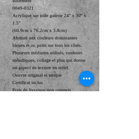
Isolement
0049-0321
Acrylique sur toile galerie 24" x 30" x
1.5"
(60.9cm x 76.2cm x 3.8cm)
Abstrait aux couleurs dominantes
bleues et or, peint sur tous les côtés.
Plusieurs médiums utilisés, couleurs
métalliques, collage et plus qui donne
un aspect de texture en relief.
Oeuvre original et unique
Certificat inclus
Frais de livraison non compris
https://www.manonpouliot.com/termes-
conditions