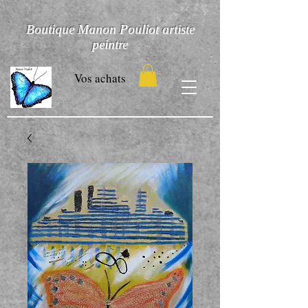
Boutique Manon Pouliot artiste
peintre
Vos achats