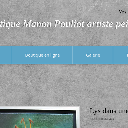
Vos 
tique Manon Pouliot artiste pei
Boutique en ligne
Galerie
Lys dans une
SKU : 0081-0424