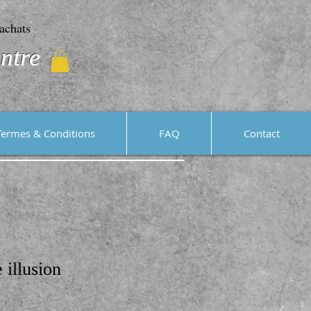
achats
ntre
Termes & Conditions
FAQ
Contact
 illusion