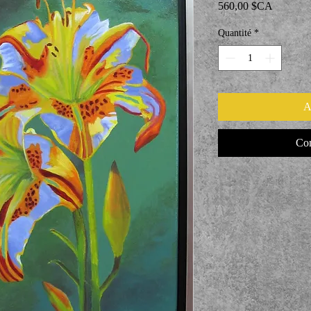
Prix
560,00 $CA
Quantité
*
A
Com