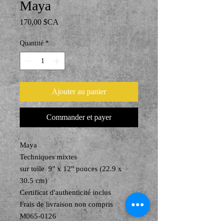
Maya
Prix
170,00 $CA
Quantité
*
Ajouter au panier
Commander et payer
Maya
Techniques mixtes
sur toile 9'' x 12'' pouces (22.9 x
30.5 cm)
Certificat d'authenticité inclus
Frais de livraison non compris
M065-0126