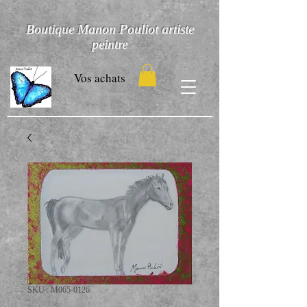
Boutique Manon Pouliot artiste
peintre
Vos achats
SKU : M065-0126