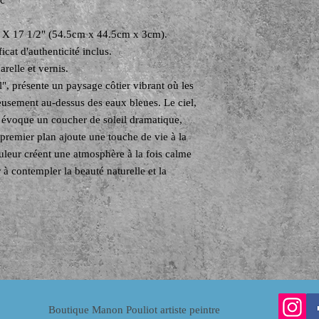
ec
"
2" X 17 1/2" (54.5cm x 44.5cm x 3cm).
icat d'authenticité inclus.
arelle et vernis.
l", présente un paysage côtier vibrant où les
eusement au-dessus des eaux bleues. Le ciel,
s, évoque un coucher de soleil dramatique,
 premier plan ajoute une touche de vie à la
uleur créent une atmosphère à la fois calme
 à contempler la beauté naturelle et la
Boutique Manon Pouliot artiste peintre