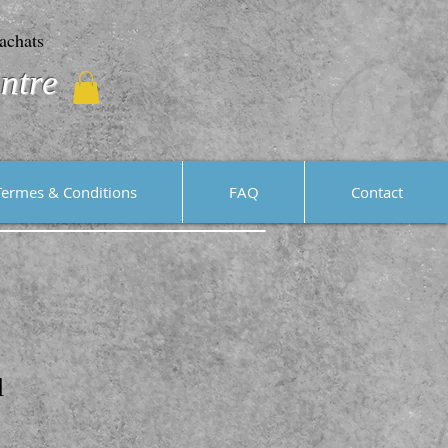
achats
ntre
Termes & Conditions
FAQ
Contact
l