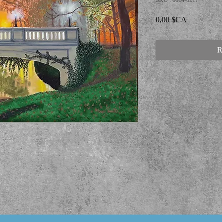
SKU : 0014-0217
Prix
0,00 $CA
R