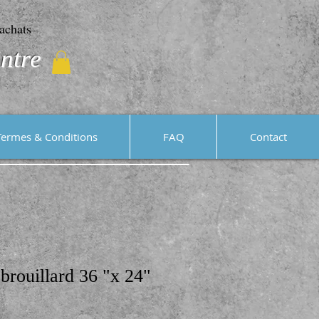
achats
ntre
Termes & Conditions
FAQ
Contact
 brouillard 36 "x 24"