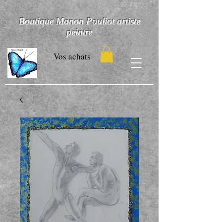
Boutique Manon Pouliot artiste
peintre
Vos achats