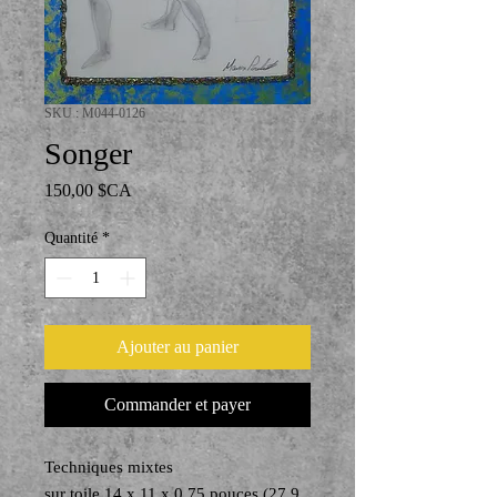
SKU : M044-0126
Songer
Prix
150,00 $CA
Quantité
*
Ajouter au panier
Commander et payer
Techniques mixtes
sur toile 14 x 11 x 0.75 pouces (27.9