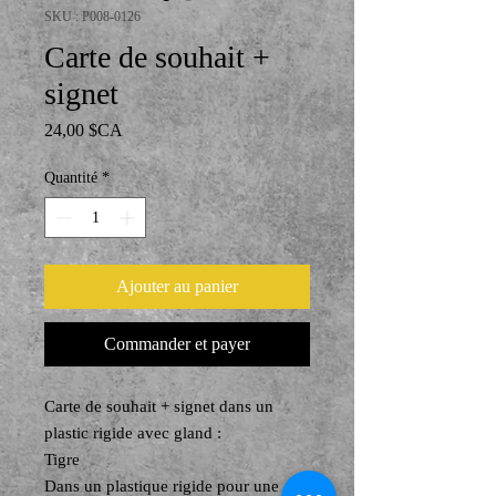
SKU : P008-0126
Carte de souhait +
signet
Prix
24,00 $CA
Quantité
*
Ajouter au panier
Commander et payer
Carte de souhait + signet dans un
plastic rigide avec gland :
Tigre
Dans un plastique rigide pour une