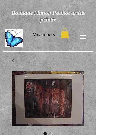
Boutique Manon Pouliot artiste
peintre
Vos achats